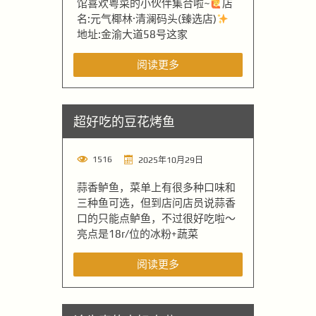
馆喜欢粤菜的小伙伴集合啦~
店
名:元气椰林·清澜码头(臻选店)
地址:金渝大道58号这家
阅读更多
超好吃的豆花烤鱼
1516
2025年10月29日
蒜香鲈鱼，菜单上有很多种口味和
三种鱼可选，但到店问店员说蒜香
口的只能点鲈鱼，不过很好吃啦～
亮点是18r/位的冰粉+蔬菜
阅读更多