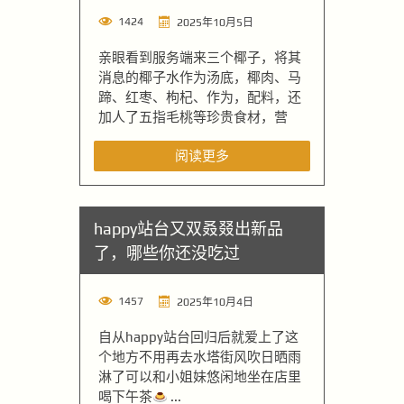
1424
2025年10月5日
亲眼看到服务端来三个椰子，将其
消息的椰子水作为汤底，椰肉、马
蹄、红枣、枸杞、作为，配料，还
加人了五指毛桃等珍贵食材，营
阅读更多
happy站台又双叒叕出新品
了，哪些你还没吃过
1457
2025年10月4日
自从happy站台回归后就爱上了这
个地方不用再去水塔街风吹日晒雨
淋了可以和小姐妹悠闲地坐在店里
喝下午茶
...