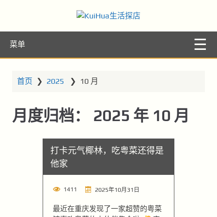
KuiHua生活探
让你的生活更精彩
菜单
店
首页
❯
2025
❯
10 月
月度归档：
2025 年 10 月
打卡元气椰林，吃粤菜还得是
他家
1411
2025年10月31日
最近在重庆发现了一家超赞的粤菜