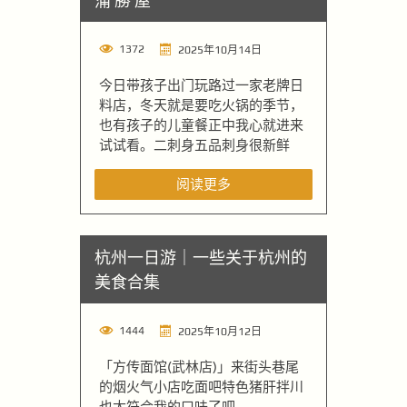
蒲 勝 屋
1372
2025年10月14日
今日带孩子出门玩路过一家老牌日
料店，冬天就是要吃火锅的季节，
也有孩子的儿童餐正中我心就进来
试试看。二刺身五品刺身很新鲜
阅读更多
杭州一日游｜一些关于杭州的
美食合集
1444
2025年10月12日
「方传面馆(武林店)」来街头巷尾
的烟火气小店吃面吧特色猪肝拌川
也太符合我的口味了吧 ...