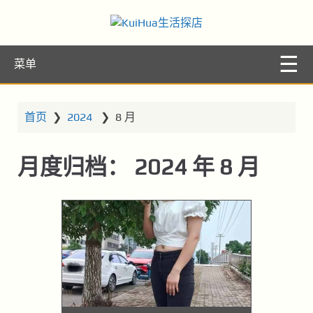
KuiHua生活探
让你的生活更精彩
菜单
店
首页
❯
2024
❯
8 月
月度归档：
2024 年 8 月