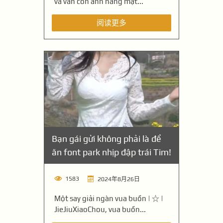
và vẫn còn ánh nắng mặt...
阅读更多
Bạn gái gửi không phải là để
ăn font park nhịp đập trái Tim!
1583
2024年8月26日
Một say giải ngàn vua buồn | ☆ |
JieJiuXiaoChou, vua buồn...