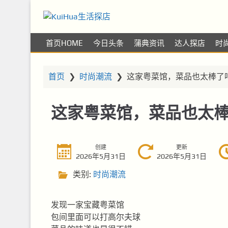
KuiHua生活探店
让你的生活更精彩
首页HOME
今日头条
蒲典资讯
达人探店
时
首页
❯
时尚潮流
❯
这家粤菜馆，菜品也太棒了
这家粤菜馆，菜品也太
创建
更新
2026年5月31日
2026年5月31日
类别:
时尚潮流
发现一家宝藏粤菜馆
包间里面可以打高尔夫球