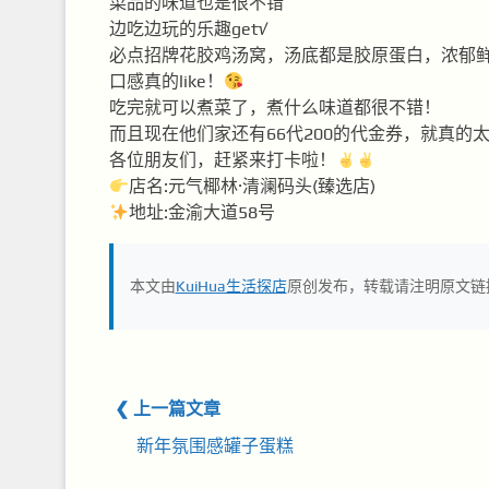
菜品的味道也是很不错
边吃边玩的乐趣get√
必点招牌花胶鸡汤窝，汤底都是胶原蛋白，浓郁
口感真的like！
吃完就可以煮菜了，煮什么味道都很不错！
而且现在他们家还有66代200的代金券，就真的
各位朋友们，赶紧来打卡啦！
店名:元气椰林·清澜码头(臻选店)
地址:金渝大道58号
本文由
KuiHua生活探店
原创发布，转载请注明原文链
❮ 上一篇文章
新年氛围感罐子蛋糕