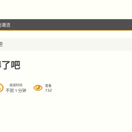
尚潮流
吧
棒了吧
阅读时间
查看
732
不到 1 分钟