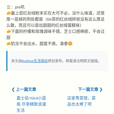
：pia叽
最上层红丝绒粉末实在大可不必，没什么味道，还很
厚一层掉的到处都是（66菲的红丝绒碎就没有这么厚这
么散，而且可以尝出甜甜的红丝绒蛋糕味）
下面的柠檬和玫瑰调味不错，芝士口感绵密，不会过
甜
奶冻不会出水，甜度不高，清香
本文由
KuiHua生活探店
原创发布，转载请注明原文链接。
❮ 上一篇文章
下一篇文章 ❯
嘉士伯1664小蓝
这家粤菜馆，菜
瓶 尽享精致浪漫
品也太棒了吧
生活