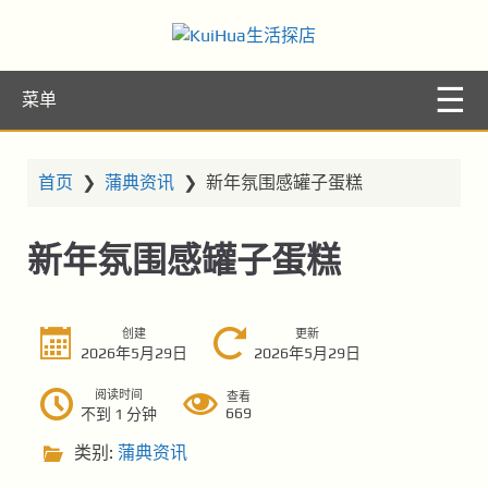
KuiHua生活探
让你的生活更精彩
菜单
店
首页
❯
蒲典资讯
❯
新年氛围感罐子蛋糕
新年氛围感罐子蛋糕
创建
更新
2026年5月29日
2026年5月29日
阅读时间
查看
669
不到 1 分钟
类别:
蒲典资讯